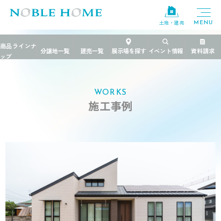
土地・建売
TOP
>
施工事例
>
開放感抜群リビング
WORKS
施工事例