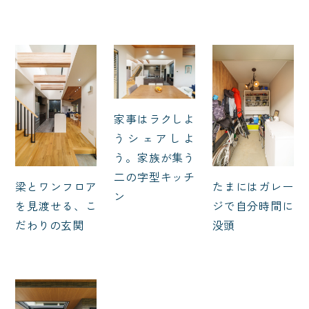
家事はラクしよ
うシェアしよ
う。家族が集う
二の字型キッチ
梁とワンフロア
たまにはガレー
ン
を見渡せる、こ
ジで自分時間に
だわりの玄関
没頭