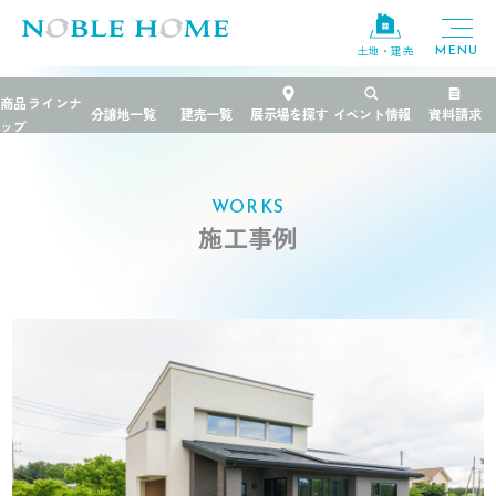
土地・建売
TOP
>
施工事例
>
茨城県
>
平屋と二階建てのイイとこどり1.5階の住まい
WORKS
施工事例