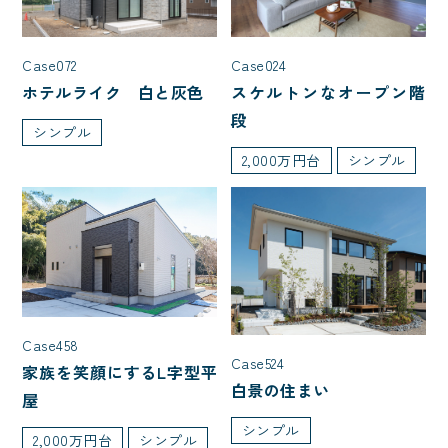
Case024
Case072
スケルトンなオープン階
ホテルライク 白と灰色
段
シンプル
2,000万円台
シンプル
Case458
Case524
家族を笑顔にするL字型平
白景の住まい
屋
シンプル
2,000万円台
シンプル