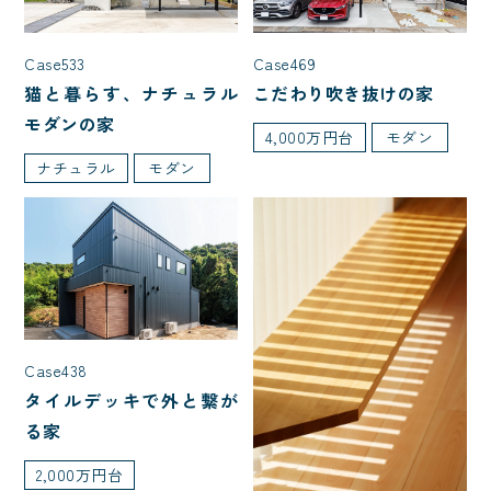
1,000万円台
2,000万円台
3,000万円台
4,000万円台
Case469
Case533
5,000万円台
こだわり吹き抜けの家
猫と暮らす、ナチュラル
モダンの家
4,000万円台
モダン
ナチュラル
モダン
部屋数
3LDK
4LDK
5LDK
7LDK
2LDK
家を建てた年齢
Case438
タイルデッキで外と繋が
20代で建てた家
30代で建てた家
る家
40代で建てた家
50代で建てた家
2,000万円台