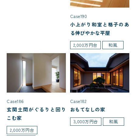
入居人数
Case190
小上がり和室と格子のあ
3人家族(子ども1人)
る伸びやかな平屋
4人家族(子ども2人)
5人以上
2,000万円台
和風
夫婦2人暮らし
階数
1.5階建て
2階建て
平屋
Case186
Case182
玄関土間がぐるりと回り
おもてなしの家
種類
こむ家
3,000万円台
和風
二世帯住宅
店舗併用住宅
2,000万円台