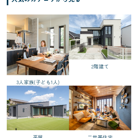
インテリア・内観
二の字キッチン
車
エアシス
勾配天井
造作物
オリジナルフロア
北欧
間接照明
スタイル
2階建て
3人家族(子ども1人)
シンプル
ナチュラル
ノーブルスタイル
モダン
リゾート
和風
輸入風
広さ
平屋
二世帯住宅