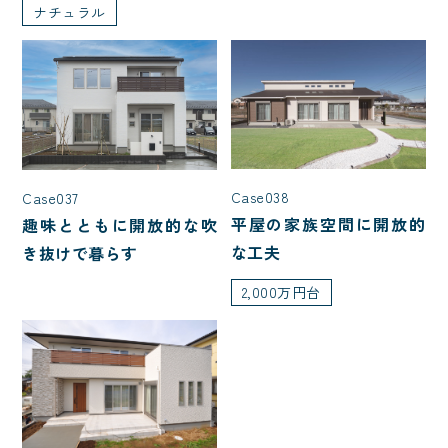
ナチュラル
特殊建築
屋根型
入母屋
切妻
大屋根
寄棟
片流れ
Case038
Case037
平屋の家族空間に開放的
趣味とともに開放的な吹
な工夫
き抜けで暮らす
こだわり・性能
2,000万円台
収納たっぷり
サーフィン
吹き抜けのある家
非日常
シアター
回遊動線
音楽
シニアにやさしい
太陽光発電