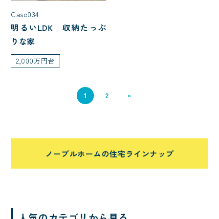
中庭
シャワールーム
子育て
Case034
明るいLDK 収納たっぷ
ただいま動線
家事がしやすい
りな家
ニッチ
対面キッチン
2,000万円台
ノーブルタイル
犬と暮らす
バイク
猫と暮らす
1
2
»
2階リビング
ハイトリビング
白い外観
L型キッチン
ファミリークローク
自然素材
ノーブルホームの住宅ラインナップ
アイランドキッチン
ペットと暮らす
自転車
アウトドア・レジャー
ホテルライク
趣味と暮らす
人気のカテゴリから見る