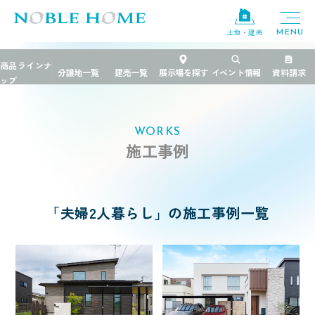
×
土地・建売
TOP
>
施工事例
>
夫婦2人暮らし
エリア
千葉県
栃木県
茨城県
WORKS
施工事例
ブランド
FREEDIA
規格住宅
粋
「夫婦2人暮らし」の施工事例一覧
PREMIER GRANFORT
価格帯