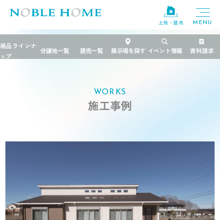
土地・建売
TOP
>
施工事例
>
茨城県
>
平屋の家族空間に開放的な工夫
WORKS
施工事例