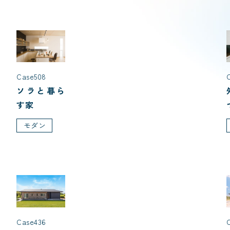
Case508
ソラと暮ら
す家
モダン
Case436