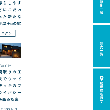
分譲地一覧
暮らしやす
さにこだわ
った新たな
平屋＋αの家
モダン
建売一覧
Case184
間取りの工
夫でウッド
展示場を探す
デッキのプ
ライバシー
を高めた家
2,000万円