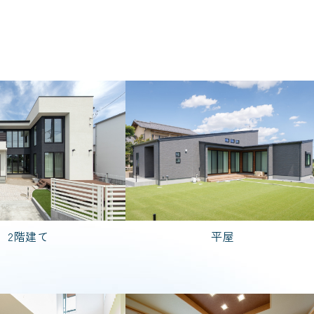
茨城県
千葉県
粋
PREMIER GRANFORT
FREEDIA
3,000万円台
4,000万円台
5,000万円台
2階建て
平屋
DK
7LDK
2LDK
3LDK
検索する
リセットする