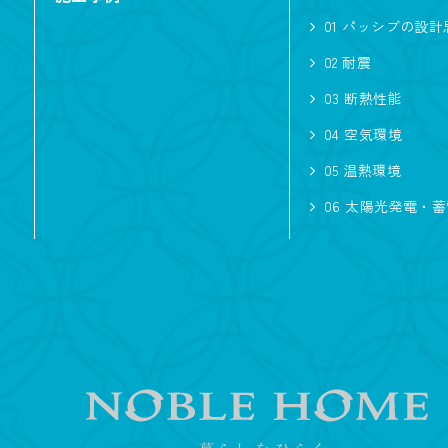
01 パッシブの設計
シャワールーム
02 耐震
対面キッチン
03 断熱性能
2階リビング
04 空気環境
05 温熱環境
スタイル
06 太陽光発電・
ナチュラル
輸入風
広さ