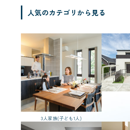
栃木県
人気のカテゴリから見る
ブランド
規格住宅
価格帯
2,000万円台
部屋数
4LDK
5L
3人家族(子ども1人)