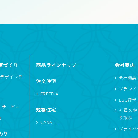
屋根
寄棟
片流れ
入母屋
家づくり
商品ラインナップ
会社案内
ファミリークローク
自然素材
アイランド
デザイン哲
会社概要
注文住宅
自転車
アウトドア・レジャー
ホテルラ
ブランド
FREEDIA
インテリア・内観
二の字キッチン
車
ESG経営
ーサービス
規格住宅
社員の健
造作物
オリジナルフロア
北欧
間接照
れ
り組み
CANAEL
サーフィン
吹き抜けのある家
非日常
プライバ
わり
音楽
シニアにやさしい
太陽光発電
中