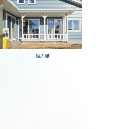
で建てた家
ども1人)
輸入風