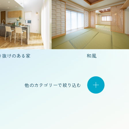
40代で建てた家
50代で建てた家
20代
2人)
5人以上
夫婦2人暮らし
3人家族(子
き抜けのある家
和風
他のカテゴリーで絞り込む
平屋
1.5階建て
店舗併用住宅
特殊建築