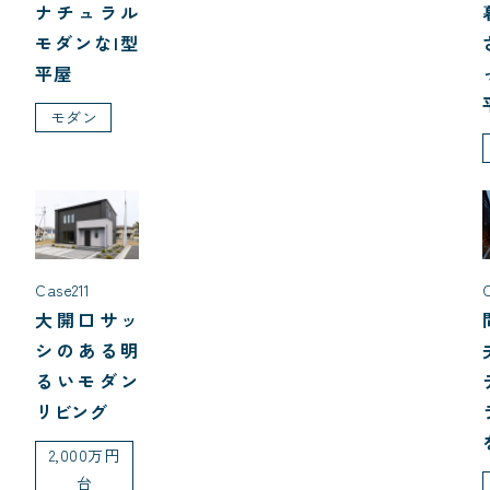
ナチュラル
モダンなI型
平屋
モダン
Case211
大開口サッ
シのある明
るいモダン
リビング
2,000万円
台