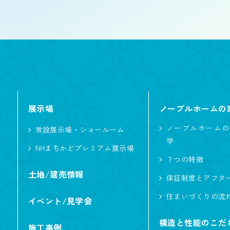
屋根型
切妻
大
こだわり・性能
展示場
ノーブルホームの
L型キッチン
ノーブルホームの
常設展示場・ショールーム
学
ペットと暮らす
NHまちかどプレミアム展示場
７つの特徴
趣味と暮らす
土地/建売情報
保証制度とアフタ
勾配天井
住まいづくりの流
イベント/見学会
収納たっぷり
構造と性能のこだ
施工事例
回遊動線