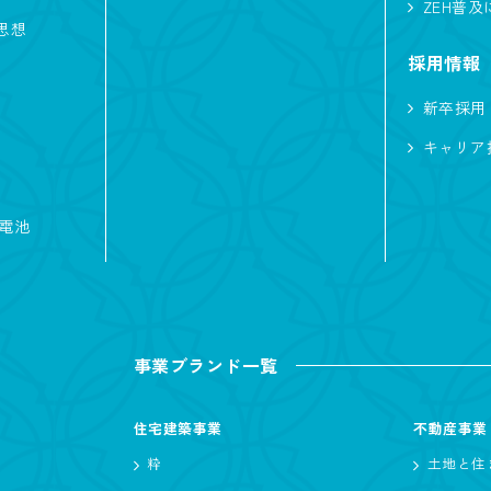
ZEH普
思想
子育て
ただいま動線
家事がしやすい
採用情報
ノーブルタイル
犬と暮らす
バイク
新卒採用
ハイトリビング
白い外観
キャリア
蓄電池
ノーブルスタイル
モダン
リゾート
シンプル
事業ブランド一覧
住宅建築事業
不動産事業
坪 〜
坪
粋
土地と住