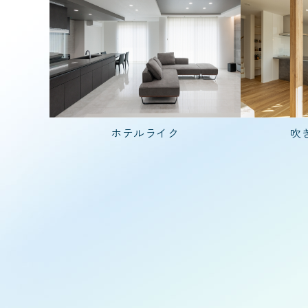
家を建てた年齢
30代で建てた家
入居人数
4人家族(子ども
ホテルライク
吹
階数
2階建て
種類
二世帯住宅