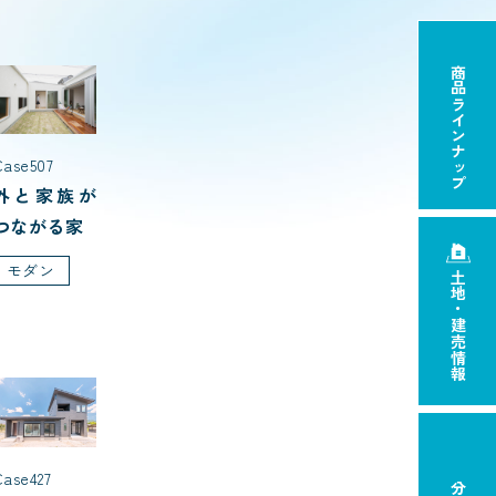
商品ラインナップ
Case507
外と家族が
つながる家
モダン
土地・建売情報
Case427