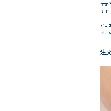
注文
ミオ
どこ
ぶこ
注