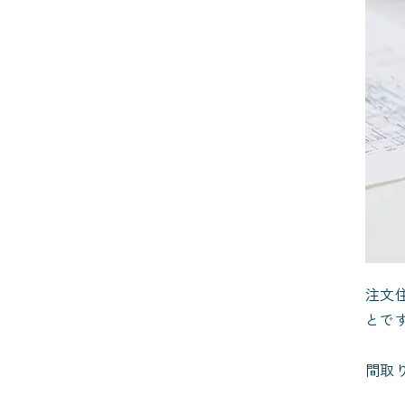
注文
とで
間取