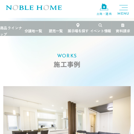
土地・建売
TOP
>
施工事例
>
茨城県
>
子供の成長に合わせられる家
WORKS
施工事例