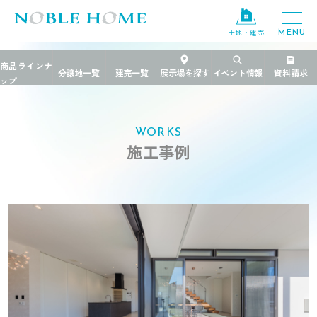
土地・建売
TOP
>
施工事例
>
茨城県
>
開放的に快適に スタイリッシュな空間
WORKS
施工事例