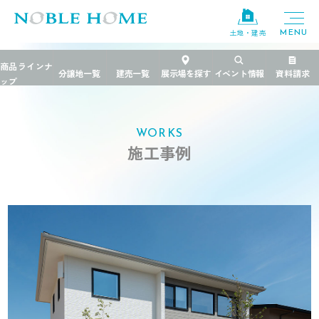
土地・建売
TOP
>
施工事例
>
茨城県
>
白景の住まい
WORKS
施工事例