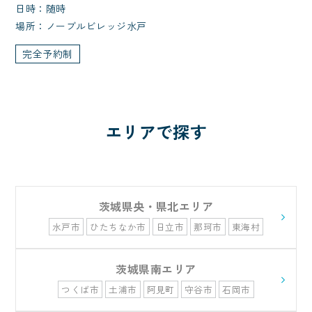
日時：随時
場所：ノーブルビレッジ水戸
完全予約制
エリアで探す
茨城県央・県北エリア
水戸市
ひたちなか市
日立市
那珂市
東海村
常陸太田市
常陸大宮市
北茨城市
高萩市
茨城県南エリア
つくば市
土浦市
阿見町
守谷市
石岡市