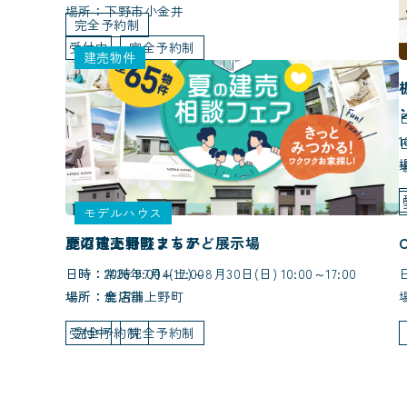
場所：下野市小金井
完全予約制
受付中
完全予約制
建売物件
1
モデルハウス
夏の建売相談フェア
鹿沼市上野町まちかど展示場
日時：2026年7月4(土)～8月30日(日) 10:00～17:00
日時：常時 9:00～17:00
場所：全店舗
場所：鹿沼市上野町
受付中
完全予約制
完全予約制