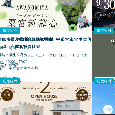
建売物件
建売物件
小山市粟宮新規分譲地説明会
【家事ラク動線と収納の家】宇都宮市宝木本町
【小山市】
No.3 完成お披露目会
日時：随時 10:00～17:00
日時：2026年8
場所：小山市粟宮
場所：栃木市
日時：2026年8月8日（土）・9日（日）・11日（火・
） 10:00～17:00
完全予約制
受付中
完
場所：宇都宮市宝木本町
完全予約制
建売物件
建売物件
【完全予約
日時：2026年7
場所：宇都宮
受付中
完