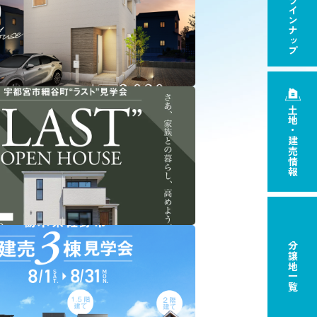
商品ラインナップ
間々田駅東２期 建売完成見学会
土地・建売情報
月29日(土)～９月30日(水) 10:00～16:00
小山市
全予約制
制】宇都宮市細谷町ラスト見学会
分譲地一覧
月25日(土)～8月30日(日) 10：00～17：00
市細谷町
全予約制