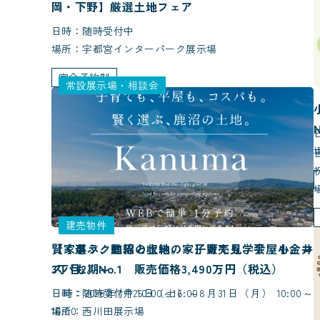
岡・下野】厳選土地フェア
日時：随時受付中
場所：宇都宮インターパーク展示場
完全予約制
常設展示場・相談会
祝
建売物件
賢く選ぶ、鹿沼の土地。～子育ても、平屋も、コ
【家事ラク動線と収納の家】販売見学会 小金井
スパも。～
3丁目2期No.1 販売価格3,490万円（税込）
日時：随時受付中 10:00～16:00
日時：2026年7月25日（土）～8月31日（月） 10:00～
場所：西川田展示場
16:00