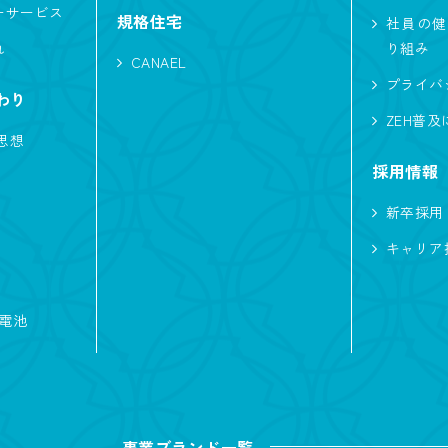
ーサービス
規格住宅
社員の健
れ
り組み
CANAEL
プライバ
わり
ZEH普
思想
採用情報
新卒採用
キャリア
蓄電池
事業ブランド一覧