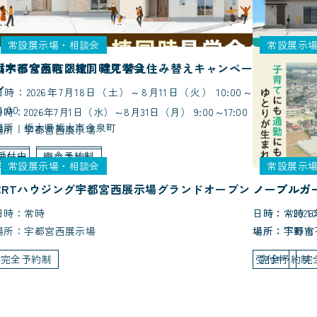
常設展示場・相談会
常設展示
栃木市今泉町２棟同時見学会
【宇都宮西店限定】建て替え住み替えキャンペー
佐野市3棟
ン
日時：2026年7月18日（土）～8月11日（火） 10:00～
日時：2026年8
6:00
場所： 栃木
日時：2026年7月1日（水）～8月31日（月） 9:00～17:00
場所：栃木県栃木市今泉町
場所：宇都宮西展示場
受付中
完
受付中
完全予約制
受付中
完全予約制
常設展示場・相談会
常設展示
CRTハウジング宇都宮西展示場グランドオープン
ノーブルガ
ノーブルガ
日時：常時
日時：常時 10:
日時：～2026年
場所：宇都宮西展示場
場所：下野市
場所：宇都宮
完全予約制
受付中
完全予約制
完