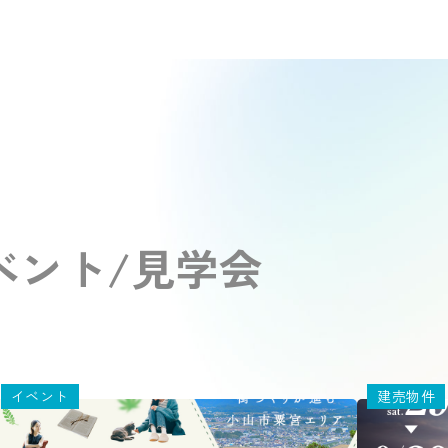
ベント/見学会
イベント
建売物件