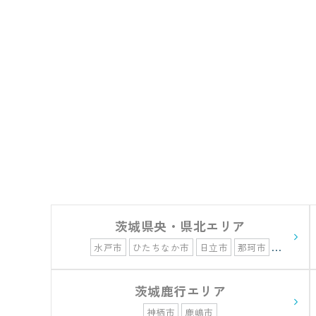
茨城県央・県北エリア
水戸市
ひたちなか市
日立市
那珂市
東海村
常陸太田市
常陸大宮市
北茨城市
高萩市
茨城鹿行エリア
神栖市
鹿嶋市