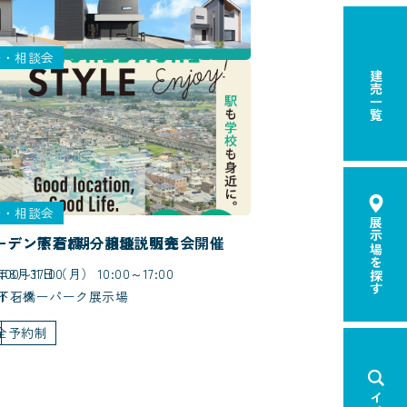
場・相談会
建売一覧
同時見学会
月1日(土)～8月31日(月) 10:00～16:00
県佐野市
全予約制
場・相談会
展示場を探す
ーデン下石橋-分譲地説明会
ーデン熊倉2期 相談・販売会開催
00～17:00
8月31日（月） 10:00～17:00
下石橋
インターパーク展示場
全予約制