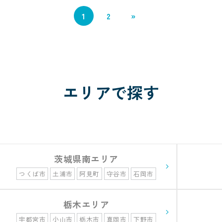
1
2
»
エリアで探す
茨城県南エリア
つくば市
土浦市
阿見町
守谷市
石岡市
栃木エリア
宇都宮市
小山市
栃木市
真岡市
下野市