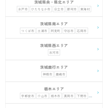
茨城県央・県北エリア
水戸市
ひたちなか市
日立市
那珂市
東海村
常陸太田市
常陸大宮市
北茨城市
高萩市
茨城県南エリア
つくば市
土浦市
阿見町
守谷市
石岡市
茨城県西エリア
古河市
茨城鹿行エリア
神栖市
鹿嶋市
栃木エリア
宇都宮市
小山市
栃木市
真岡市
下野市
佐野市
さくら市