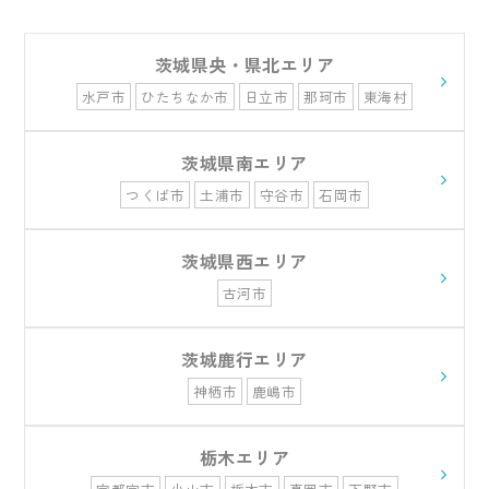
茨城県央・県北エリア
水戸市
ひたちなか市
日立市
那珂市
東海村
常陸太田市
常陸大宮市
北茨城市
高萩市
茨城県南エリア
つくば市
土浦市
守谷市
石岡市
茨城県西エリア
古河市
茨城鹿行エリア
神栖市
鹿嶋市
栃木エリア