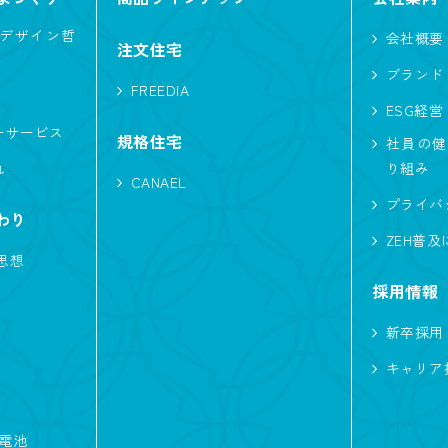
デザイン哲
会社概要
注文住宅
ブランド
FREEDIA
ESG経営
ーサービス
規格住宅
社員の健
れ
り組み
CANAEL
プライバ
わり
ZEH普
思想
採用情報
新卒採用
キャリア
蓄電池