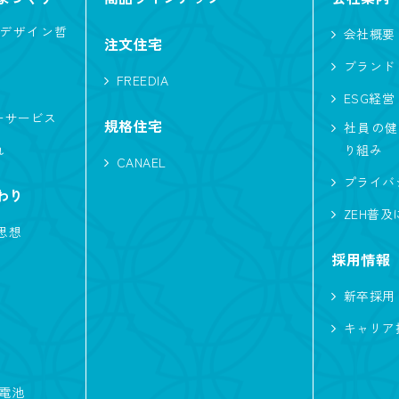
デザイン哲
会社概要
注文住宅
ブランド
FREEDIA
ESG経営
ーサービス
規格住宅
社員の健
れ
り組み
CANAEL
プライバ
わり
ZEH普
思想
採用情報
新卒採用
キャリア
蓄電池