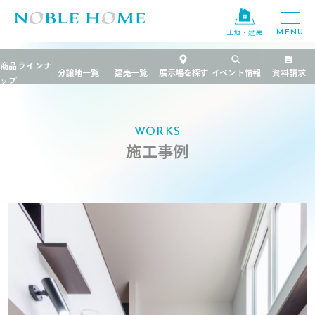
土地・建売
TOP
>
施工事例
>
千葉県
>
猫と楽しく暮らす家
WORKS
施工事例