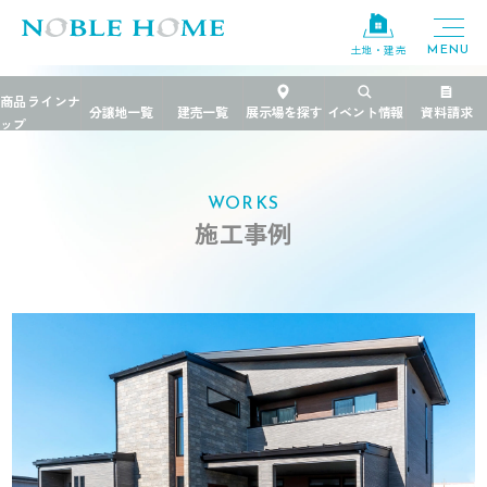
土地・建売
TOP
>
施工事例
>
茨城県
>
大人の空間を愉しむシックモダンの家
WORKS
施工事例