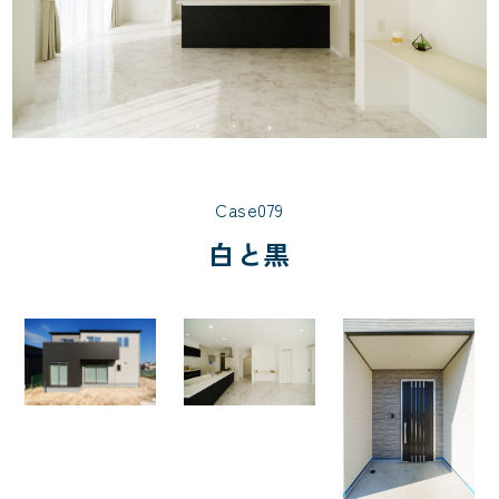
Case079
白と黒