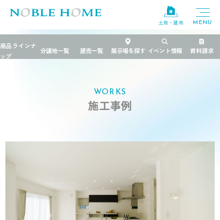
土地・建売
TOP
>
施工事例
>
茨城県
>
白と黒
WORKS
施工事例