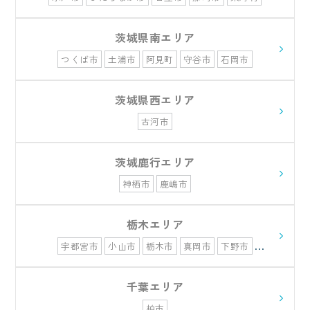
常陸太田市
常陸大宮市
北茨城市
高萩市
茨城県南エリア
つくば市
土浦市
阿見町
守谷市
石岡市
茨城県西エリア
古河市
茨城鹿行エリア
神栖市
鹿嶋市
栃木エリア
宇都宮市
小山市
栃木市
真岡市
下野市
佐野市
さくら市
千葉エリア
柏市