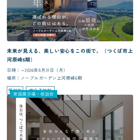
未来が見える、美しい安心をこの街で。（つくば市上
河原崎6期）
日時：～2026年8月31日（月）
場所：ノーブルガーデン上河原崎6期
受付中
完全予約制
常設展示場・相談会