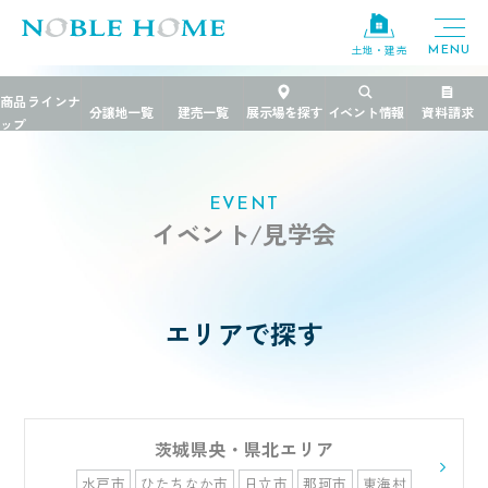
土地・建売
TOP
>
イベント
EVENT
イベント/見学会
エリアで探す
茨城県央・県北エリア
水戸市
ひたちなか市
日立市
那珂市
東海村