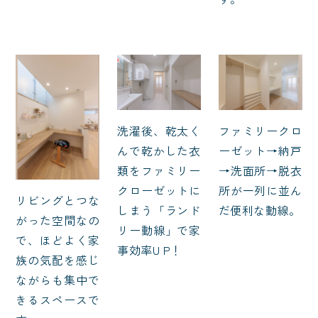
ファミリークロ
洗濯後、乾太く
ーゼット→納戸
んで乾かした衣
→洗面所→脱衣
類をファミリー
所が一列に並ん
クローゼットに
リビングとつな
だ便利な動線。
しまう「ランド
がった空間なの
リー動線」で家
で、ほどよく家
事効率U P！
族の気配を感じ
ながらも集中で
きるスペースで