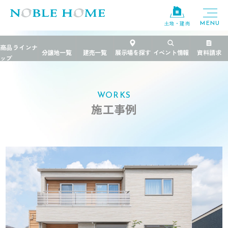
土地・建売
TOP
>
施工事例
>
茨城県
>
「変えられる」間取りで子どもの成長に合わせ
WORKS
施工事例