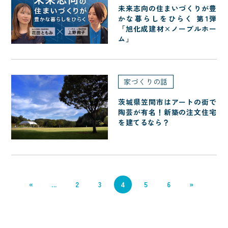
未来志向の住まいづくりが豊
かな暮らしをひらく 第1弾
「旭化成建材×ノーブルホー
ム」
家づくりの話
茨城県笠間市はアートの街で
陶芸が有名！新築の注文住宅
を建てるなら？
«
...
2
3
4
5
6
»